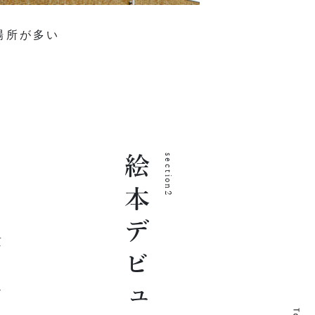
場所が多い
絵本デビュー
section2
京
こ
テ
T
T