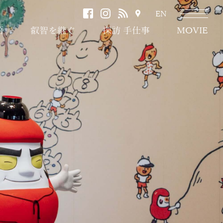
facebook
instagram
RSS
ア
EN
ク
語
叡智を継ぐ
探訪 手仕事
MOVIE
セ
ス