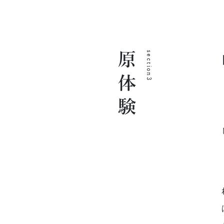
原体験
section3