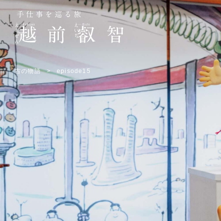
越前叡智
古の物語
episode15