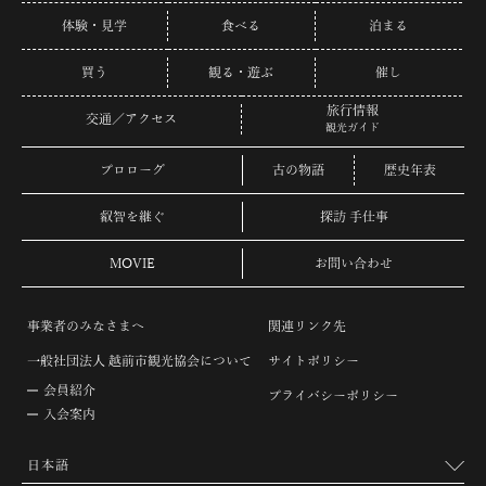
体験・見学
食べる
泊まる
買う
観る・遊ぶ
催し
旅行情報
交通／アクセス
観光ガイド
プロローグ
古の物語
歴史年表
叡智を継ぐ
探訪 手仕事
MOVIE
お問い合わせ
事業者のみなさまへ
関連リンク先
一般社団法人 越前市観光協会について
サイトポリシー
会員紹介
プライバシーポリシー
入会案内