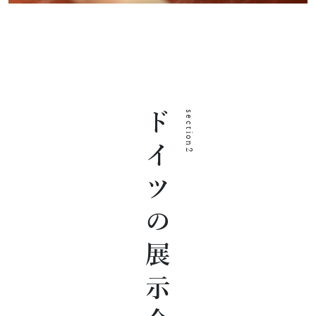
ドイツの展示会
section2