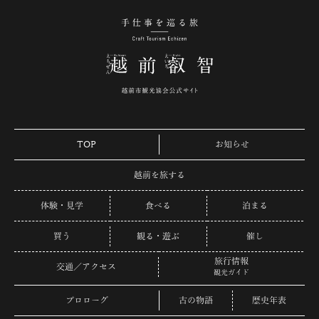
手仕事を巡る旅 越
TOP
お知らせ
越前を旅する
体験・見学
食べる
泊まる
買う
観る・遊ぶ
催し
旅行情報
交通／アクセス
観光ガイド
プロローグ
古の物語
歴史年表