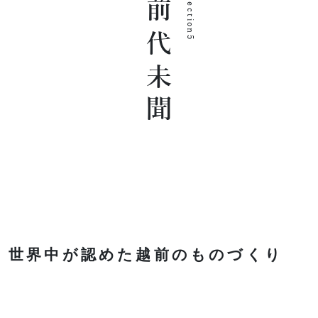
前代未聞
section5
世界中が認めた越前のものづくり