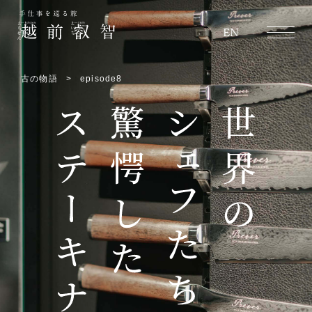
越前叡智
EN
古の物語
episode8