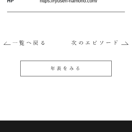
HP
https://ryusen-hamono.com/
一覧へ戻る
次のエピソード
年表をみる